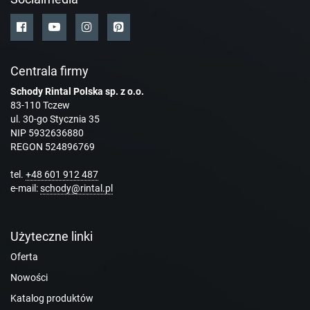
Centrala firmy
Schody Rintal Polska sp. z o.o.
83-110 Tczew
ul. 30-go Stycznia 35
NIP 5932636880
REGON 524896769
tel.
+48 601 912 487
e-mail:
schody@rintal.pl
Użyteczne linki
Oferta
Nowości
Katalog produktów