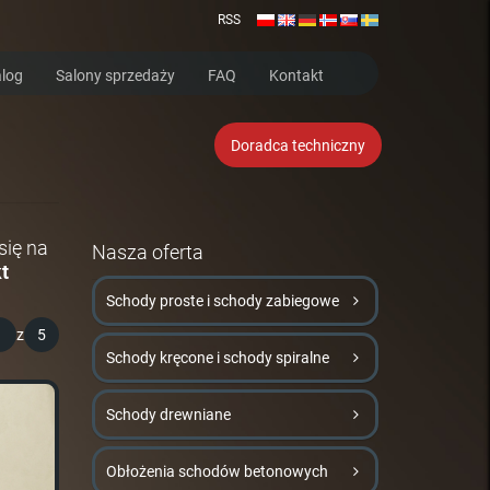
RSS
log
Salony sprzedaży
FAQ
Kontakt
Doradca techniczny
się na
Nasza oferta
t
Schody proste i schody zabiegowe
1
z
5
Schody kręcone i schody spiralne
Schody drewniane
Obłożenia schodów betonowych