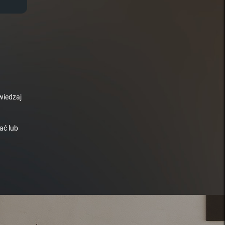
wiedzaj
ać lub