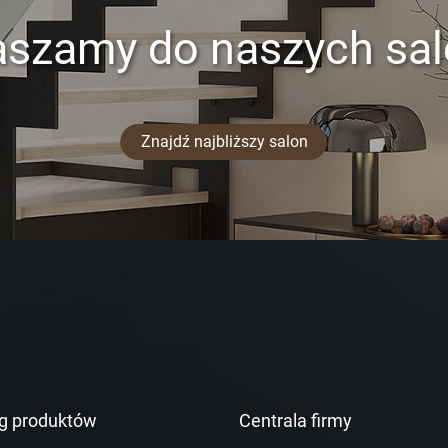
aszamy do naszych sa
Znajdź najbliższy salon
g produktów
Centrala firmy