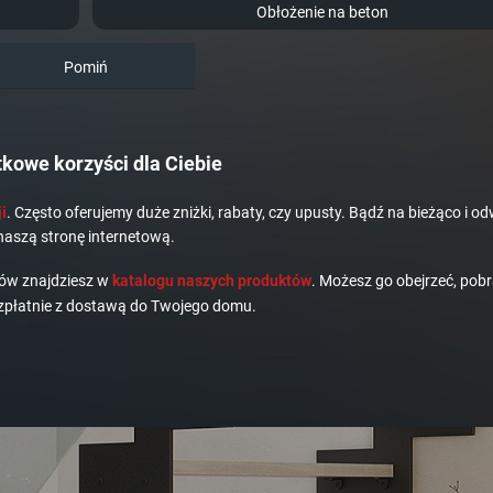
Obłożenie na beton
Pomiń
kowe korzyści dla Ciebie
i
. Często oferujemy duże zniżki, rabaty, czy upusty. Bądź na bieżąco i od
naszą stronę internetową.
dów znajdziesz w
katalogu naszych produktów
. Możesz go obejrzeć, pobr
płatnie z dostawą do Twojego domu.