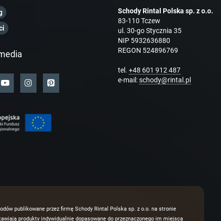
Schody Rintal Polska sp. z o.o.
g
83-110 Tczew
ci
ul. 30-go Stycznia 35
NIP 5932636880
REGON 524896769
media
tel.
+48 601 912 487
e-mail:
schody@rintal.pl
odów publikowane przez firmę Schody Rintal Polska sp. z o.o. na stronie
dstawiają produkty indywidualnie dopasowane do przeznaczonego im miejsca