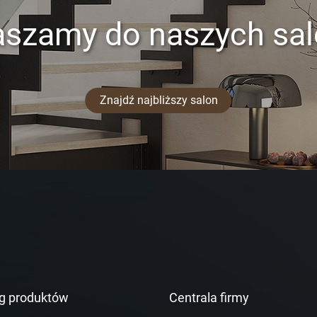
aszamy do naszych sa
Znajdź najbliższy salon
g produktów
Centrala firmy