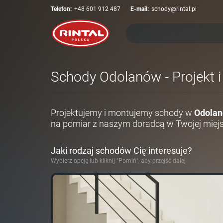
Telefon:
+48 601 912 487
E-mail:
schody@rintal.pl
Schody Odolanów - Projekt 
Projektujemy i montujemy schody w
Odolan
na pomiar z naszym doradcą w Twojej miej
Jaki rodzaj schodów Cię interesuje?
Wybierz opcję lub kliknij "Pomiń", aby przejść dalej