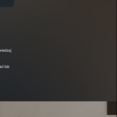
wiedzaj
ać lub