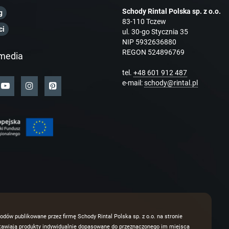
Schody Rintal Polska sp. z o.o.
g
83-110 Tczew
ci
ul. 30-go Stycznia 35
NIP 5932636880
REGON 524896769
media
tel.
+48 601 912 487
e-mail:
schody@rintal.pl
odów publikowane przez firmę Schody Rintal Polska sp. z o.o. na stronie
dstawiają produkty indywidualnie dopasowane do przeznaczonego im miejsca