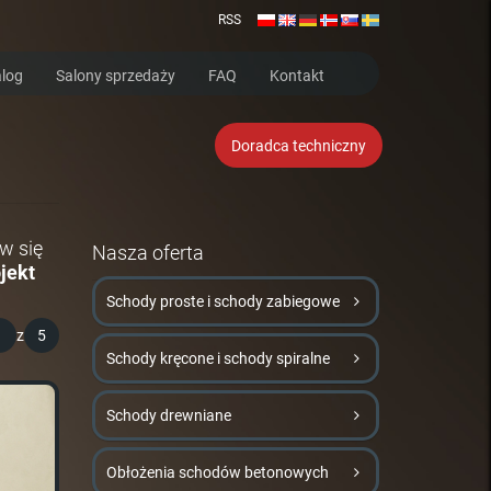
RSS
log
Salony sprzedaży
FAQ
Kontakt
Doradca techniczny
w się
Nasza oferta
jekt
Schody proste i schody zabiegowe
1
z
5
Schody kręcone i schody spiralne
Schody drewniane
Obłożenia schodów betonowych