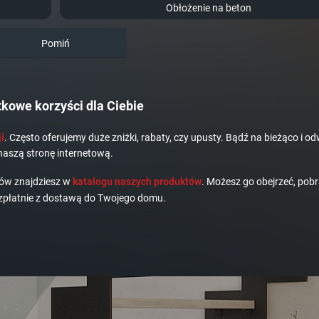
Obłożenie na beton
Pomiń
kowe korzyści dla Ciebie
i
. Często oferujemy duże zniżki, rabaty, czy upusty. Bądź na bieżąco i od
naszą stronę internetową.
dów znajdziesz w
katalogu naszych produktów
. Możesz go obejrzeć, pobr
płatnie z dostawą do Twojego domu.