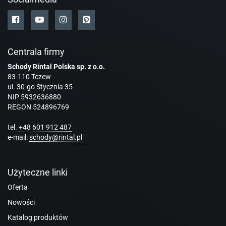
Centrala firmy
Schody Rintal Polska sp. z o.o.
83-110 Tczew
ul. 30-go Stycznia 35
NIP 5932636880
REGON 524896769
tel.
+48 601 912 487
e-mail:
schody@rintal.pl
Użyteczne linki
Oferta
Nowości
Katalog produktów