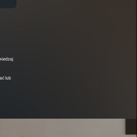
wiedzaj
ać lub