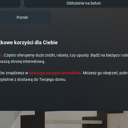
Obłożenie na beton
Pomiń
kowe korzyści dla Ciebie
i
. Często oferujemy duże zniżki, rabaty, czy upusty. Bądź na bieżąco i od
naszą stronę internetową.
dów znajdziesz w
katalogu naszych produktów
. Możesz go obejrzeć, pobr
płatnie z dostawą do Twojego domu.