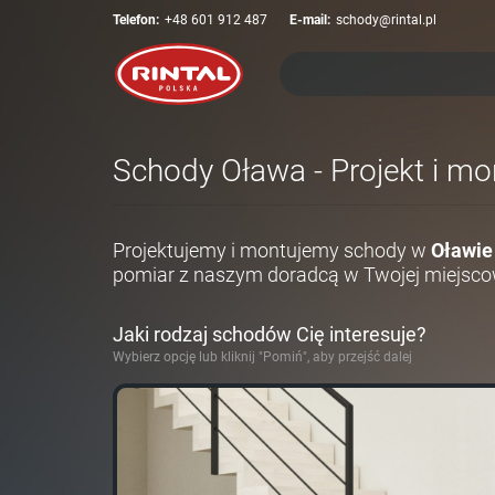
Telefon:
+48 601 912 487
E-mail:
schody@rintal.pl
Schody Oława - Projekt i mo
Projektujemy i montujemy schody w
Oławie
pomiar z naszym doradcą w Twojej miejsco
Jaki rodzaj schodów Cię interesuje?
Wybierz opcję lub kliknij "Pomiń", aby przejść dalej