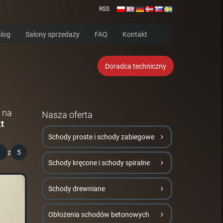
RSS
log
Salony sprzedaży
FAQ
Kontakt
Doradca techniczny
 na
Nasza oferta
t
Schody proste i schody zabiegowe
1
z
5
Schody kręcone i schody spiralne
Schody drewniane
Obłożenia schodów betonowych