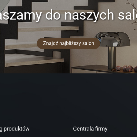
aszamy do naszych sa
Znajdź najbliższy salon
g produktów
Centrala firmy