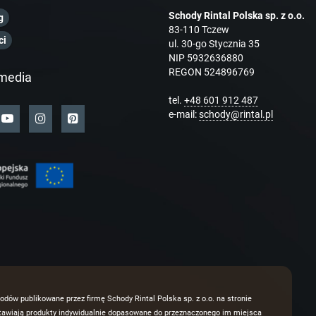
Schody Rintal Polska sp. z o.o.
g
83-110 Tczew
ci
ul. 30-go Stycznia 35
NIP 5932636880
REGON 524896769
media
tel.
+48 601 912 487
e-mail:
schody@rintal.pl
odów publikowane przez firmę Schody Rintal Polska sp. z o.o. na stronie
dstawiają produkty indywidualnie dopasowane do przeznaczonego im miejsca