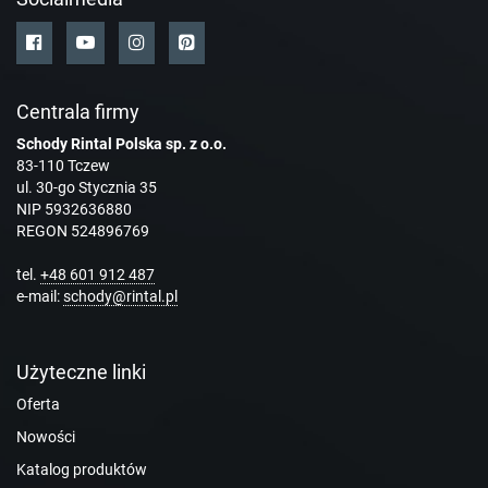
Centrala firmy
Schody Rintal Polska sp. z o.o.
83-110 Tczew
ul. 30-go Stycznia 35
NIP 5932636880
REGON 524896769
tel.
+48 601 912 487
e-mail:
schody@rintal.pl
Użyteczne linki
Oferta
Nowości
Katalog produktów