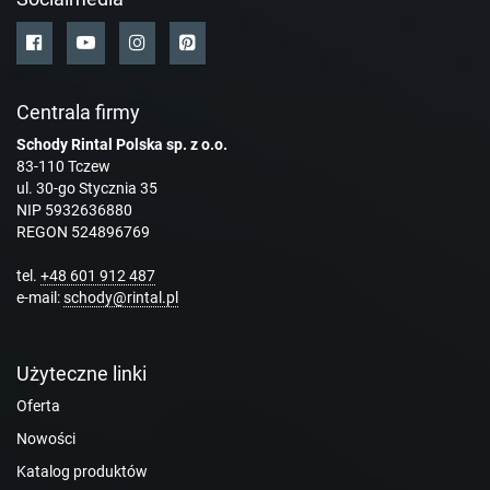
Centrala firmy
Schody Rintal Polska sp. z o.o.
83-110 Tczew
ul. 30-go Stycznia 35
NIP 5932636880
REGON 524896769
tel.
+48 601 912 487
e-mail:
schody@rintal.pl
Użyteczne linki
Oferta
Nowości
Katalog produktów