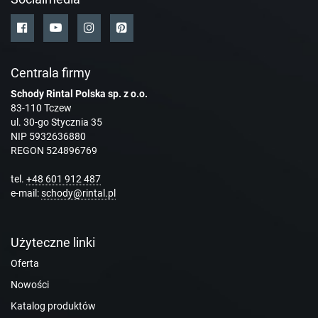
Centrala firmy
Schody Rintal Polska sp. z o.o.
83-110 Tczew
ul. 30-go Stycznia 35
NIP 5932636880
REGON 524896769
tel.
+48 601 912 487
e-mail:
schody@rintal.pl
Użyteczne linki
Oferta
Nowości
Katalog produktów