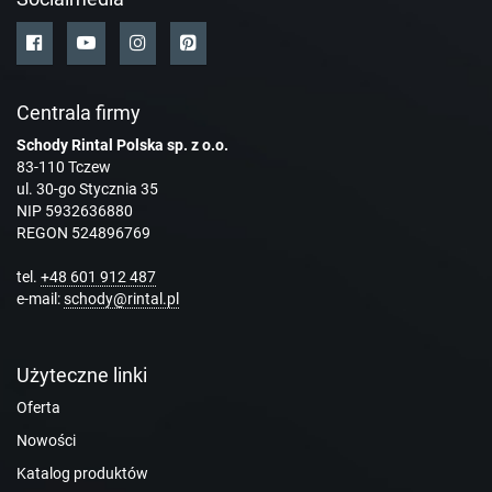
Centrala firmy
Schody Rintal Polska sp. z o.o.
83-110 Tczew
ul. 30-go Stycznia 35
NIP 5932636880
REGON 524896769
tel.
+48 601 912 487
e-mail:
schody@rintal.pl
Użyteczne linki
Oferta
Nowości
Katalog produktów