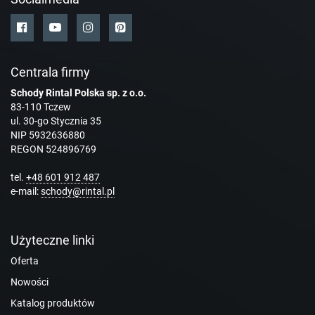
Centrala firmy
Schody Rintal Polska sp. z o.o.
83-110 Tczew
ul. 30-go Stycznia 35
NIP 5932636880
REGON 524896769
tel.
+48 601 912 487
e-mail:
schody@rintal.pl
Użyteczne linki
Oferta
Nowości
Katalog produktów