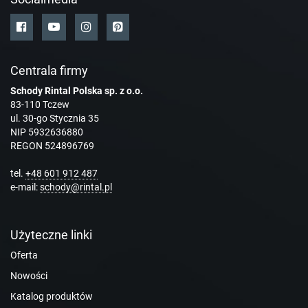
Centrala firmy
Schody Rintal Polska sp. z o.o.
83-110 Tczew
ul. 30-go Stycznia 35
NIP 5932636880
REGON 524896769
tel.
+48 601 912 487
e-mail:
schody@rintal.pl
Użyteczne linki
Oferta
Nowości
Katalog produktów