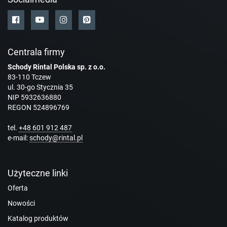
Centrala firmy
Schody Rintal Polska sp. z o.o.
83-110 Tczew
ul. 30-go Stycznia 35
NIP 5932636880
REGON 524896769
tel.
+48 601 912 487
e-mail:
schody@rintal.pl
Użyteczne linki
Oferta
Nowości
Katalog produktów