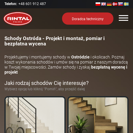
Telefon:
+48 601 912 487
Nawi
Doradca techniczny
Schody Ostróda - Projekt i montaż, pomiar i
bezpłatna wycena
Projektujemy i montujemy schody w
Ostródzie
i okolicach. Poznaj
koszt wykonania schodów i umów się na pomiar z naszym doradcą
w Twojej miejscowości. Zamów schody i zyskaj
bezpłatną wycenę i
projekt
Jaki rodzaj schodów Cię interesuje?
Wybierz opcję lub kliknij "Pomiń", aby przejść dalej