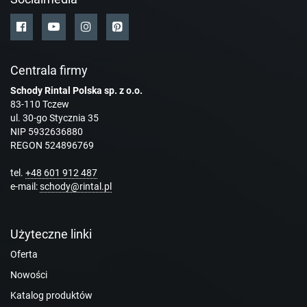
Centrala firmy
Schody Rintal Polska sp. z o.o.
83-110 Tczew
ul. 30-go Stycznia 35
NIP 5932636880
REGON 524896769
tel.
+48 601 912 487
e-mail:
schody@rintal.pl
Użyteczne linki
Oferta
Nowości
Katalog produktów