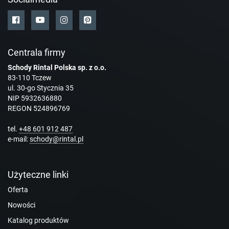
Centrala firmy
Schody Rintal Polska sp. z o.o.
83-110 Tczew
ul. 30-go Stycznia 35
NIP 5932636880
REGON 524896769
tel.
+48 601 912 487
e-mail:
schody@rintal.pl
Użyteczne linki
Oferta
Nowości
Katalog produktów