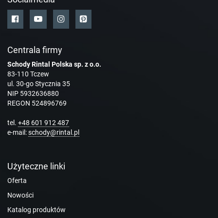
Centrala firmy
Schody Rintal Polska sp. z o.o.
83-110 Tczew
ul. 30-go Stycznia 35
NIP 5932636880
REGON 524896769
tel.
+48 601 912 487
e-mail:
schody@rintal.pl
Użyteczne linki
Oferta
Nowości
Katalog produktów