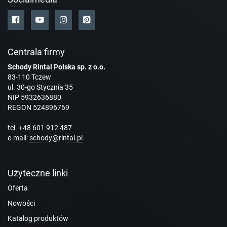
Centrala firmy
Schody Rintal Polska sp. z o.o.
83-110 Tczew
ul. 30-go Stycznia 35
NIP 5932636880
REGON 524896769
tel.
+48 601 912 487
e-mail:
schody@rintal.pl
Użyteczne linki
Oferta
Nowości
Katalog produktów