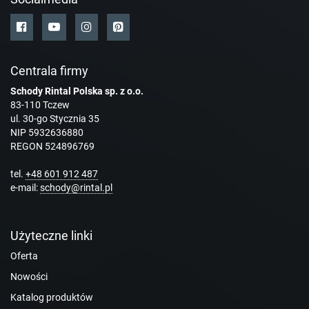
Centrala firmy
Schody Rintal Polska sp. z o.o.
83-110 Tczew
ul. 30-go Stycznia 35
NIP 5932636880
REGON 524896769
tel.
+48 601 912 487
e-mail:
schody@rintal.pl
Użyteczne linki
Oferta
Nowości
Katalog produktów