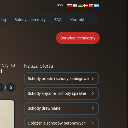
RSS
log
Salony sprzedaży
FAQ
Kontakt
Doradca techniczny
 się na
Nasza oferta
t
Schody proste i schody zabiegowe
1
z
5
Schody kręcone i schody spiralne
Schody drewniane
Obłożenia schodów betonowych