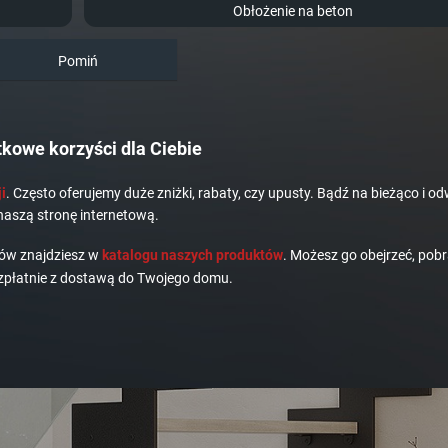
Obłożenie na beton
Pomiń
kowe korzyści dla Ciebie
i
. Często oferujemy duże zniżki, rabaty, czy upusty. Bądź na bieżąco i od
naszą stronę internetową.
dów znajdziesz w
katalogu naszych produktów
. Możesz go obejrzeć, pobr
płatnie z dostawą do Twojego domu.