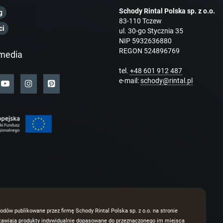
Schody Rintal Polska sp. z o.o.
g
83-110 Tczew
ci
ul. 30-go Stycznia 35
NIP 5932636880
REGON 524896769
media
tel.
+48 601 912 487
e-mail:
schody@rintal.pl
odów publikowane przez firmę Schody Rintal Polska sp. z o.o. na stronie
dstawiają produkty indywidualnie dopasowane do przeznaczonego im miejsca