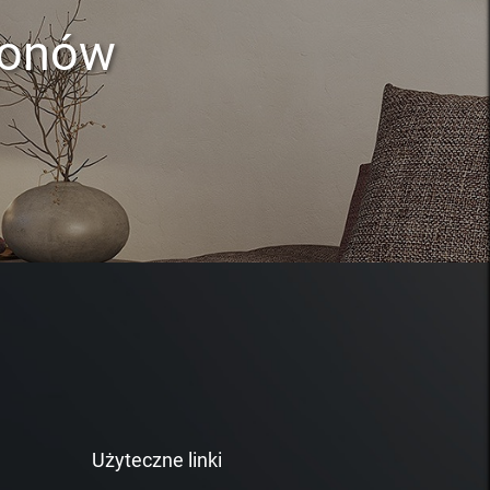
lonów
Użyteczne linki