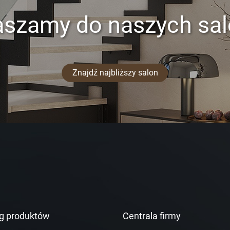
aszamy do naszych sa
Znajdź najbliższy salon
g produktów
Centrala firmy