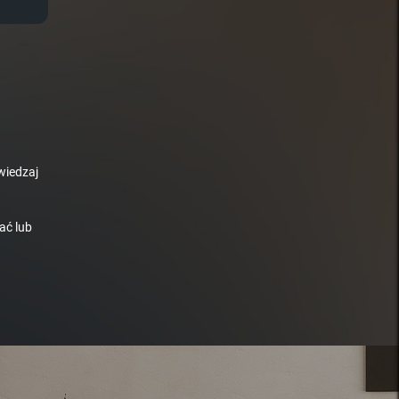
wiedzaj
ać lub