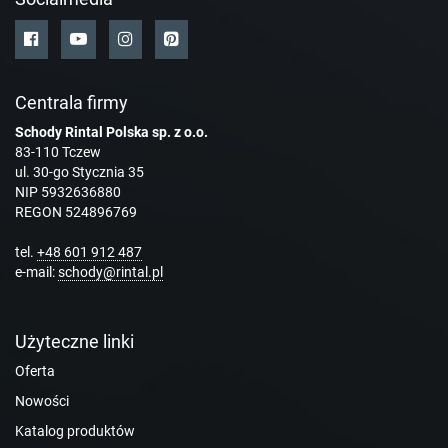
Centrala firmy
Schody Rintal Polska sp. z o.o.
83-110 Tczew
ul. 30-go Stycznia 35
NIP 5932636880
REGON 524896769
tel.
+48 601 912 487
e-mail:
schody@rintal.pl
Użyteczne linki
Oferta
Nowości
Katalog produktów