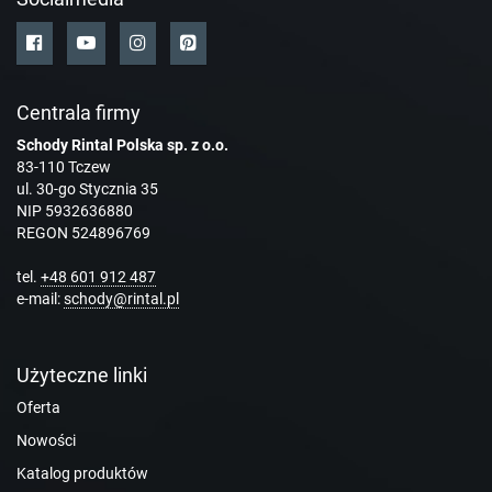
Centrala firmy
Schody Rintal Polska sp. z o.o.
83-110 Tczew
ul. 30-go Stycznia 35
NIP 5932636880
REGON 524896769
tel.
+48 601 912 487
e-mail:
schody@rintal.pl
Użyteczne linki
Oferta
Nowości
Katalog produktów