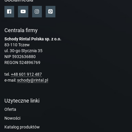
Centrala firmy
Schody Rintal Polska sp. z o.o.
83-110 Tczew
ul. 30-go Stycznia 35
NIP 5932636880
REGON 524896769
tel.
+48 601 912 487
e-mail:
schody@rintal.pl
Użyteczne linki
Oferta
Nowości
Katalog produktów