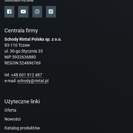
Centrala firmy
Schody Rintal Polska sp. z o.o.
83-110 Tczew
ul. 30-go Stycznia 35
NIP 5932636880
REGON 524896769
tel.
+48 601 912 487
e-mail:
schody@rintal.pl
Użyteczne linki
Oferta
Nowości
Katalog produktów