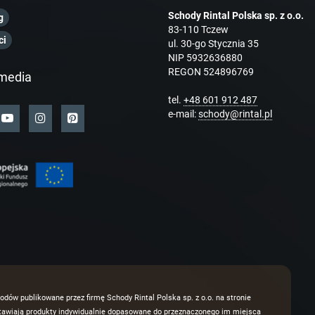
Schody Rintal Polska sp. z o.o.
g
83-110 Tczew
ci
ul. 30-go Stycznia 35
NIP 5932636880
REGON 524896769
media
tel.
+48 601 912 487
e-mail:
schody@rintal.pl
odów publikowane przez firmę Schody Rintal Polska sp. z o.o. na stronie
dstawiają produkty indywidualnie dopasowane do przeznaczonego im miejsca