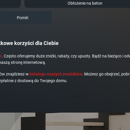
Obłożenie na beton
Pomiń
kowe korzyści dla Ciebie
i
. Często oferujemy duże zniżki, rabaty, czy upusty. Bądź na bieżąco i od
naszą stronę internetową.
dów znajdziesz w
katalogu naszych produktów
. Możesz go obejrzeć, pobr
płatnie z dostawą do Twojego domu.