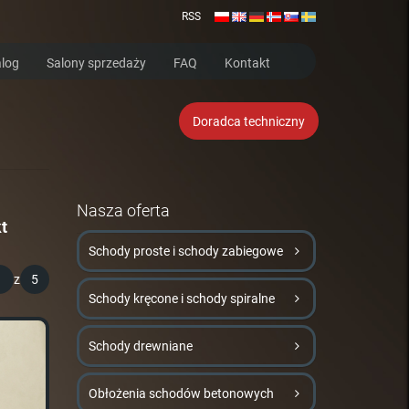
RSS
log
Salony sprzedaży
FAQ
Kontakt
Doradca techniczny
Nasza oferta
t
Schody proste i schody zabiegowe
1
z
5
Schody kręcone i schody spiralne
Schody drewniane
Obłożenia schodów betonowych