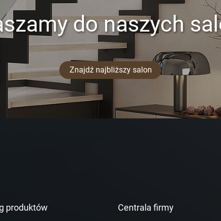
aszamy do naszych sa
Znajdź najbliższy salon
g produktów
Centrala firmy