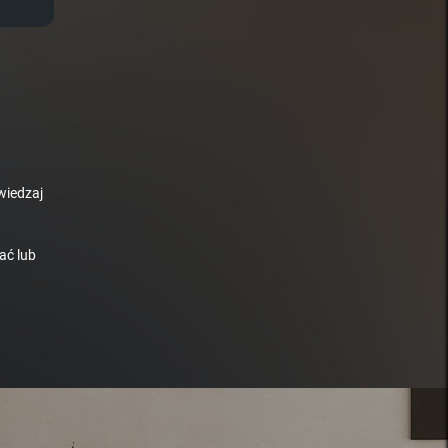
wiedzaj
ać lub