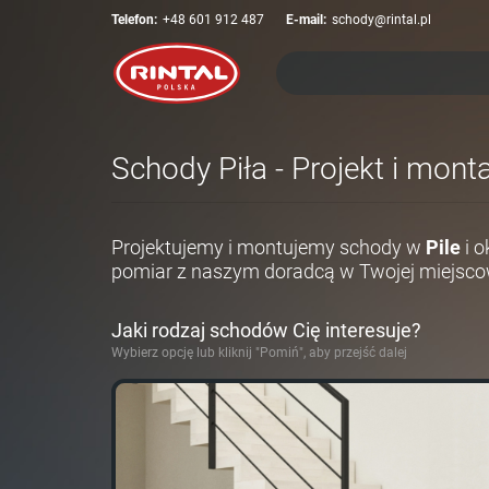
Telefon:
+48 601 912 487
E-mail:
schody@rintal.pl
Schody Piła - Projekt i mont
Projektujemy i montujemy schody w
Pile
i o
pomiar z naszym doradcą w Twojej miejsco
Jaki rodzaj schodów Cię interesuje?
Wybierz opcję lub kliknij "Pomiń", aby przejść dalej