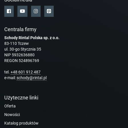
Centrala firmy
Schody Rintal Polska sp. z o.o.
83-110 Tczew
ul. 30-go Stycznia 35
NIP 5932636880
REGON 524896769
tel.
+48 601 912 487
e-mail:
schody@rintal.pl
Użyteczne linki
Oferta
Nowości
Katalog produktów