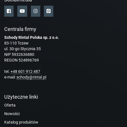
Centrala firmy
Schody Rintal Polska sp. z o.o.
83-110 Tczew
ul. 30-go Stycznia 35
NIP 5932636880
REGON 524896769
tel.
+48 601 912 487
e-mail:
schody@rintal.pl
Użyteczne linki
Oferta
Nowości
Katalog produktów