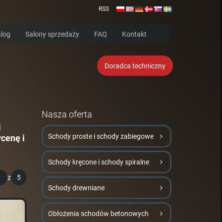
RSS
log
Salony sprzedaży
FAQ
Kontakt
Doradca techniczny
Nasza oferta
i
Schody proste i schody zabiegowe
cenę i
Schody kręcone i schody spiralne
1
z
5
Schody drewniane
Obłożenia schodów betonowych