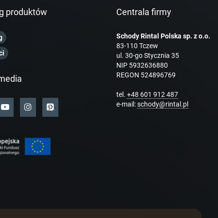
g produktów
Centrala firmy
Schody Rintal Polska sp. z o.o.
g
83-110 Tczew
ci
ul. 30-go Stycznia 35
NIP 5932636880
REGON 524896769
media
tel.
+48 601 912 487
e-mail:
schody@rintal.pl