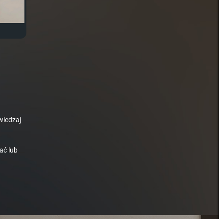
wiedzaj
ać lub