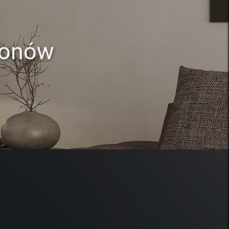
lonów