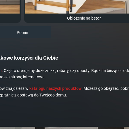
Obłożenie na beton
Pomiń
kowe korzyści dla Ciebie
i
. Często oferujemy duże zniżki, rabaty, czy upusty. Bądź na bieżąco i od
naszą stronę internetową.
dów znajdziesz w
katalogu naszych produktów
. Możesz go obejrzeć, pobr
płatnie z dostawą do Twojego domu.