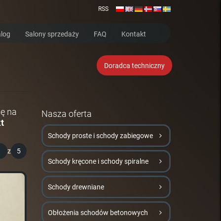
RSS
log
Salony sprzedaży
FAQ
Kontakt
Doradca techniczny
ię na
Nasza oferta
t
Schody proste i schody zabiegowe
1
z
5
Schody kręcone i schody spiralne
Schody drewniane
Obłożenia schodów betonowych