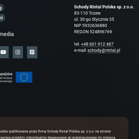
Schody Rintal Polska sp. z o.o.
g
83-110 Tczew
ci
ul. 30-go Stycznia 35
NIP 5932636880
REGON 524896769
media
tel.
+48 601 912 487
e-mail:
schody@rintal.pl
odów publikowane przez firmę Schody Rintal Polska sp. z o.o. na stronie
dstawiają produkty indywidualnie dopasowane do przeznaczonego im miejsca