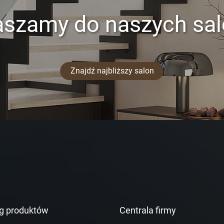
aszamy do naszych sa
Znajdź najbliższy salon
g produktów
Centrala firmy