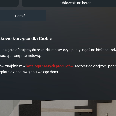
Obłożenie na beton
Pomiń
kowe korzyści dla Ciebie
i
. Często oferujemy duże zniżki, rabaty, czy upusty. Bądź na bieżąco i od
naszą stronę internetową.
dów znajdziesz w
katalogu naszych produktów
. Możesz go obejrzeć, pobr
płatnie z dostawą do Twojego domu.