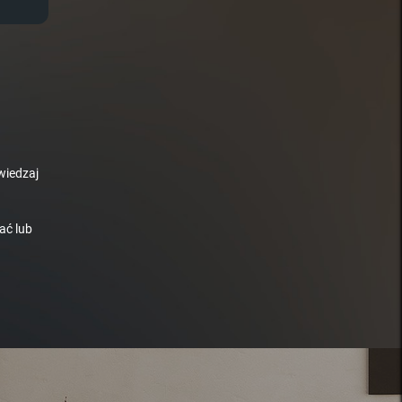
wiedzaj
ać lub