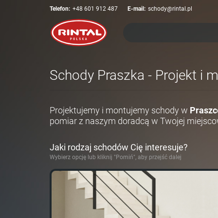
Telefon:
+48 601 912 487
E-mail:
schody@rintal.pl
Schody Praszka - Projekt i 
Projektujemy i montujemy schody w
Praszc
pomiar z naszym doradcą w Twojej miejsco
Jaki rodzaj schodów Cię interesuje?
Wybierz opcję lub kliknij "Pomiń", aby przejść dalej