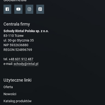
Centrala firmy
Schody Rintal Polska sp. z o.o.
83-110 Tczew
ul. 30-go Stycznia 35
NIP 5932636880
REGON 524896769
tel.
+48 601 912 487
e-mail:
schody@rintal.pl
Użyteczne linki
Oferta
Nowości
Katalog produktów