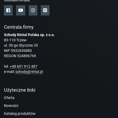
Centrala firmy
Schody Rintal Polska sp. z o.o.
83-110 Tczew
ul. 30-go Stycznia 35
NIP 5932636880
REGON 524896769
tel.
+48 601 912 487
e-mail:
schody@rintal.pl
Użyteczne linki
Oferta
Nowości
Katalog produktów