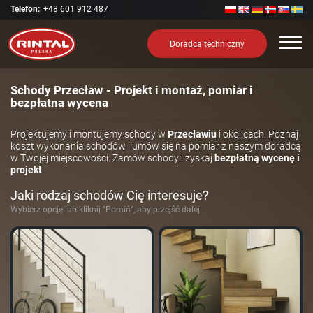
Telefon:
+48 601 912 487
Nawi
Doradca techniczny
Schody Przecław - Projekt i montaż, pomiar i
bezpłatna wycena
Projektujemy i montujemy schody w
Przecławiu
i okolicach. Poznaj
koszt wykonania schodów i umów się na pomiar z naszym doradcą
w Twojej miejscowości. Zamów schody i zyskaj
bezpłatną wycenę i
projekt
Jaki rodzaj schodów Cię interesuje?
Wybierz opcję lub kliknij "Pomiń", aby przejść dalej