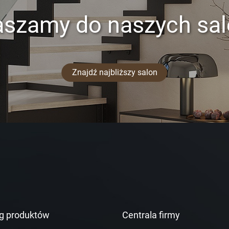
aszamy do naszych sa
Znajdź najbliższy salon
g produktów
Centrala firmy