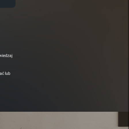
wiedzaj
ać lub