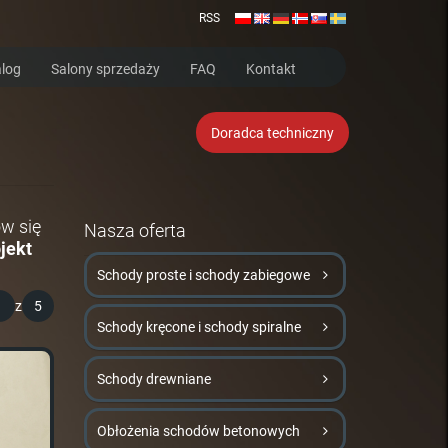
RSS
log
Salony sprzedaży
FAQ
Kontakt
Doradca techniczny
w się
Nasza oferta
jekt
Schody proste i schody zabiegowe
1
z
5
Schody kręcone i schody spiralne
Schody drewniane
Obłożenia schodów betonowych