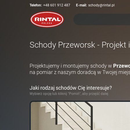
Telefon:
+48 601 912 487
E-mail:
schody@rintal.pl
Schody Przeworsk - Projekt 
Projektujemy i montujemy schody w
Przew
na pomiar z naszym doradcą w Twojej miej
Jaki rodzaj schodów Cię interesuje?
Wybierz opcję lub kliknij "Pomiń", aby przejść dalej