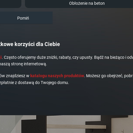
Obłożenie na beton
Pomiń
kowe korzyści dla Ciebie
i
. Często oferujemy duże zniżki, rabaty, czy upusty. Bądź na bieżąco i od
naszą stronę internetową.
dów znajdziesz w
katalogu naszych produktów
. Możesz go obejrzeć, pobr
płatnie z dostawą do Twojego domu.