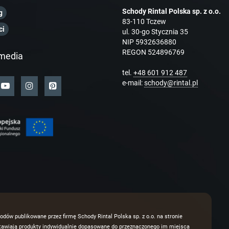
Schody Rintal Polska sp. z o.o.
g
83-110 Tczew
ci
ul. 30-go Stycznia 35
NIP 5932636880
REGON 524896769
media
tel.
+48 601 912 487
e-mail:
schody@rintal.pl
odów publikowane przez firmę Schody Rintal Polska sp. z o.o. na stronie
dstawiają produkty indywidualnie dopasowane do przeznaczonego im miejsca