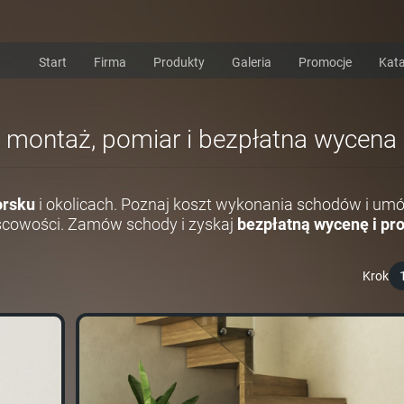
Start
Firma
Produkty
Galeria
Promocje
Kata
i montaż, pomiar i bezpłatna wycena
orsku
i okolicach. Poznaj koszt wykonania schodów i umó
scowości. Zamów schody i zyskaj
bezpłatną wycenę i pro
Krok