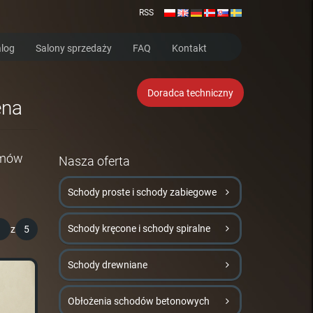
RSS
log
Salony sprzedaży
FAQ
Kontakt
Doradca techniczny
ena
umów
Nasza oferta
Schody proste i schody zabiegowe
Schody kręcone i schody spiralne
1
z
5
Schody drewniane
Obłożenia schodów betonowych