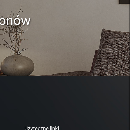
lonów
Użyteczne linki