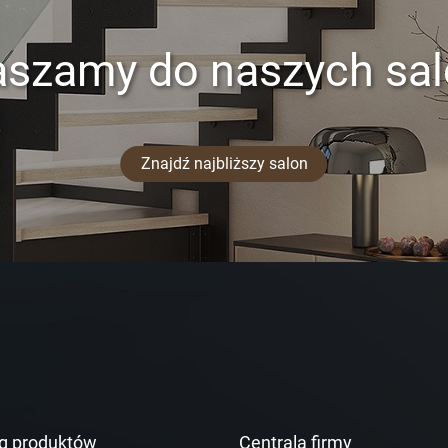
aszamy do naszych sa
Znajdź najbliższy salon
g produktów
Centrala firmy