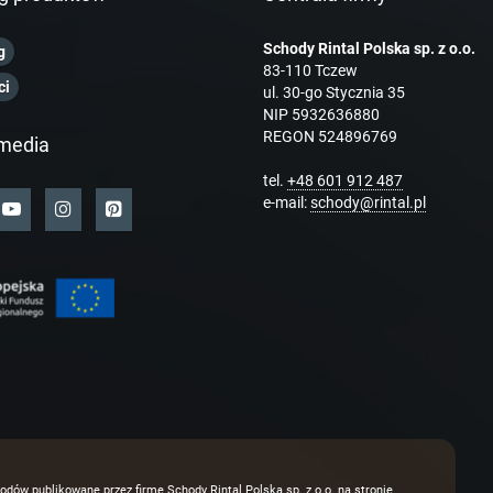
Schody Rintal Polska sp. z o.o.
g
83-110 Tczew
ci
ul. 30-go Stycznia 35
NIP 5932636880
REGON 524896769
media
tel.
+48 601 912 487
e-mail:
schody@rintal.pl
odów publikowane przez firmę Schody Rintal Polska sp. z o.o. na stronie