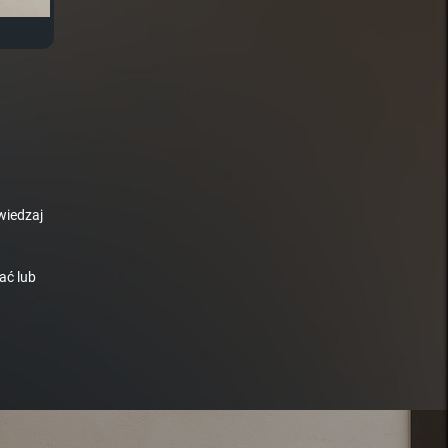
wiedzaj
ać lub