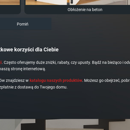
Obłożenie na beton
Pomiń
kowe korzyści dla Ciebie
i
. Często oferujemy duże zniżki, rabaty, czy upusty. Bądź na bieżąco i od
naszą stronę internetową.
dów znajdziesz w
katalogu naszych produktów
. Możesz go obejrzeć, pobr
płatnie z dostawą do Twojego domu.