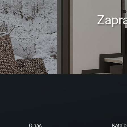
Zapr
O nas
Katalo