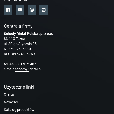
Centrala firmy
Schody Rintal Polska sp. z o.o.
83-110 Tczew
ul. 30-go Stycznia 35
NIP 5932636880
REGON 524896769
tel.
+48 601 912 487
e-mail:
schody@rintal.pl
Użyteczne linki
Oferta
Nowości
Katalog produktów