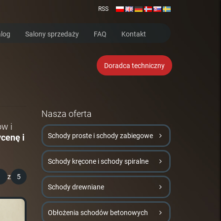
RSS
log
Salony sprzedaży
FAQ
Kontakt
Doradca techniczny
Nasza oferta
ów i
Schody proste i schody zabiegowe
cenę i
Schody kręcone i schody spiralne
1
z
5
Schody drewniane
Obłożenia schodów betonowych