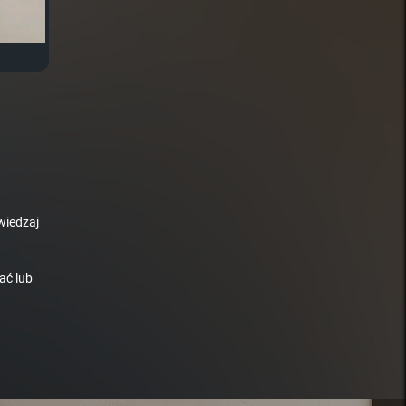
wiedzaj
ać lub