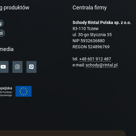
g produktów
Centrala firmy
Schody Rintal Polska sp. z o.o.
g
83-110 Tczew
ci
ul. 30-go Stycznia 35
NIP 5932636880
REGON 524896769
media
tel.
+48 601 912 487
e-mail:
schody@rintal.pl