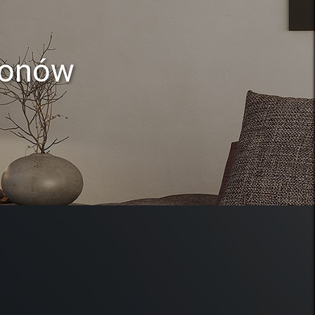
lonów