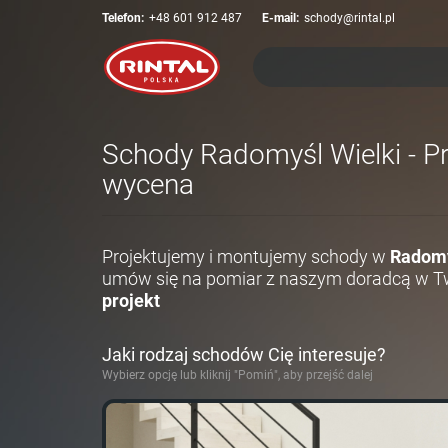
Telefon:
+48 601 912 487
E-mail:
schody@rintal.pl
Schody Radomyśl Wielki - Pr
wycena
Projektujemy i montujemy schody w
Radomy
umów się na pomiar z naszym doradcą w Tw
projekt
Jaki rodzaj schodów Cię interesuje?
Wybierz opcję lub kliknij "Pomiń", aby przejść dalej