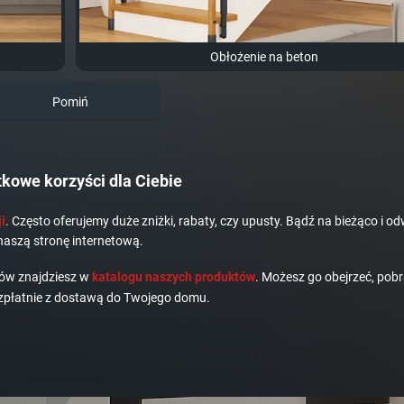
Obłożenie na beton
Pomiń
kowe korzyści dla Ciebie
i
. Często oferujemy duże zniżki, rabaty, czy upusty. Bądź na bieżąco i od
naszą stronę internetową.
dów znajdziesz w
katalogu naszych produktów
. Możesz go obejrzeć, pobr
płatnie z dostawą do Twojego domu.