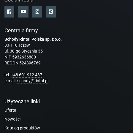
Centrala firmy
Schody Rintal Polska sp. z o.o.
83-110 Tczew
ul. 30-go Stycznia 35
NIP 5932636880
REGON 524896769
tel.
+48 601 912 487
e-mail:
schody@rintal.pl
Użyteczne linki
Oferta
Nowości
Katalog produktów