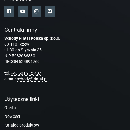
Centrala firmy
Schody Rintal Polska sp. z o.o.
83-110 Tczew
ul. 30-go Stycznia 35
NIP 5932636880
REGON 524896769
tel.
+48 601 912 487
e-mail:
schody@rintal.pl
Użyteczne linki
Oferta
Nowości
Katalog produktów