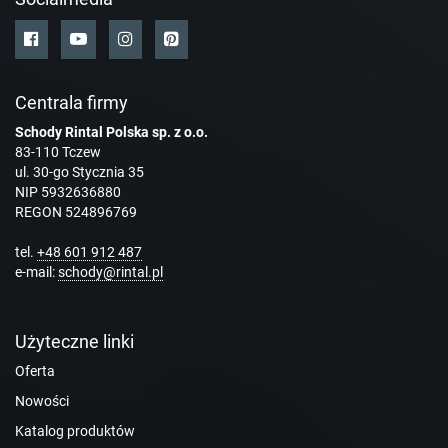
Centrala firmy
Schody Rintal Polska sp. z o.o.
83-110 Tczew
ul. 30-go Stycznia 35
NIP 5932636880
REGON 524896769
tel.
+48 601 912 487
e-mail:
schody@rintal.pl
Użyteczne linki
Oferta
Nowości
Katalog produktów