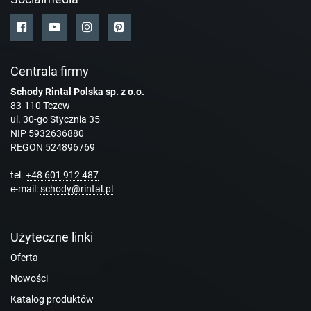
Centrala firmy
Schody Rintal Polska sp. z o.o.
83-110 Tczew
ul. 30-go Stycznia 35
NIP 5932636880
REGON 524896769
tel.
+48 601 912 487
e-mail:
schody@rintal.pl
Użyteczne linki
Oferta
Nowości
Katalog produktów