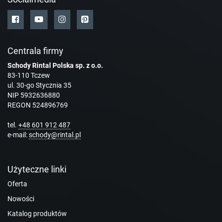
Centrala firmy
Schody Rintal Polska sp. z o.o.
83-110 Tczew
ul. 30-go Stycznia 35
NIP 5932636880
REGON 524896769
tel.
+48 601 912 487
e-mail:
schody@rintal.pl
Użyteczne linki
Oferta
Nowości
Katalog produktów