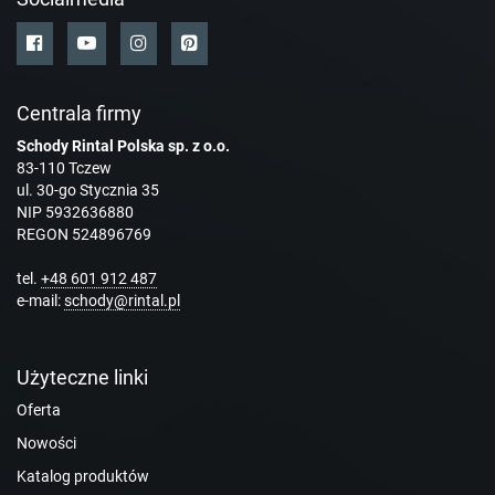
Centrala firmy
Schody Rintal Polska sp. z o.o.
83-110 Tczew
ul. 30-go Stycznia 35
NIP 5932636880
REGON 524896769
tel.
+48 601 912 487
e-mail:
schody@rintal.pl
Użyteczne linki
Oferta
Nowości
Katalog produktów