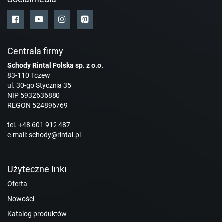
Centrala firmy
Schody Rintal Polska sp. z o.o.
83-110 Tczew
ul. 30-go Stycznia 35
NIP 5932636880
REGON 524896769
tel.
+48 601 912 487
e-mail:
schody@rintal.pl
Użyteczne linki
Oferta
Nowości
Katalog produktów