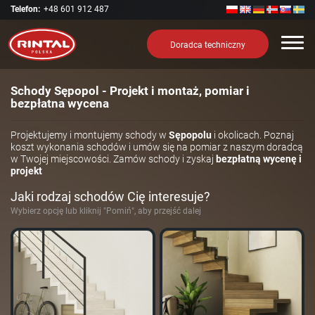
Telefon:
+48 601 912 487
Nawi
Doradca techniczny
Schody Sępopol - Projekt i montaż, pomiar i
bezpłatna wycena
Projektujemy i montujemy schody w
Sępopolu
i okolicach. Poznaj
koszt wykonania schodów i umów się na pomiar z naszym doradcą
w Twojej miejscowości. Zamów schody i zyskaj
bezpłatną wycenę i
projekt
Jaki rodzaj schodów Cię interesuje?
Wybierz opcję lub kliknij "Pomiń", aby przejść dalej