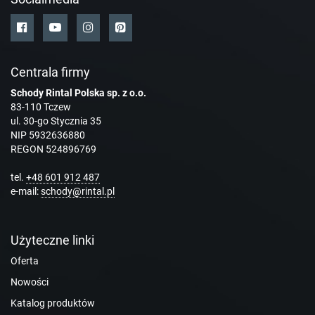
Centrala firmy
Schody Rintal Polska sp. z o.o.
83-110 Tczew
ul. 30-go Stycznia 35
NIP 5932636880
REGON 524896769
tel.
+48 601 912 487
e-mail:
schody@rintal.pl
Użyteczne linki
Oferta
Nowości
Katalog produktów