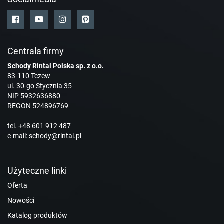
Centrala firmy
Schody Rintal Polska sp. z o.o.
83-110 Tczew
ul. 30-go Stycznia 35
NIP 5932636880
REGON 524896769
tel.
+48 601 912 487
e-mail:
schody@rintal.pl
Użyteczne linki
Oferta
Nowości
Katalog produktów