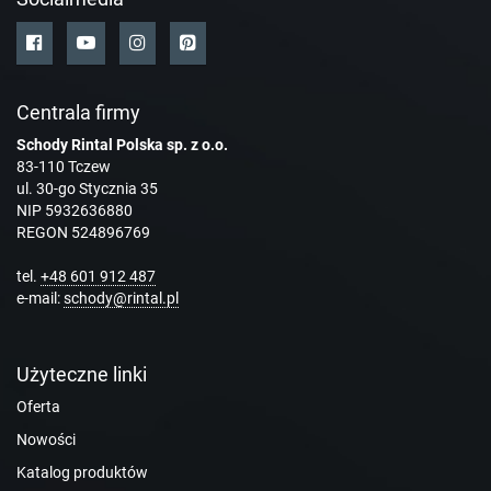
Centrala firmy
Schody Rintal Polska sp. z o.o.
83-110 Tczew
ul. 30-go Stycznia 35
NIP 5932636880
REGON 524896769
tel.
+48 601 912 487
e-mail:
schody@rintal.pl
Użyteczne linki
Oferta
Nowości
Katalog produktów