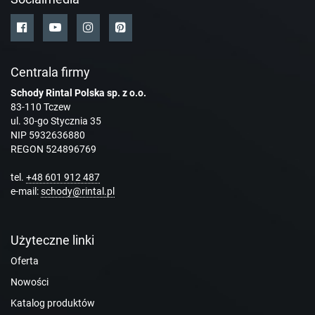
Centrala firmy
Schody Rintal Polska sp. z o.o.
83-110 Tczew
ul. 30-go Stycznia 35
NIP 5932636880
REGON 524896769
tel.
+48 601 912 487
e-mail:
schody@rintal.pl
Użyteczne linki
Oferta
Nowości
Katalog produktów