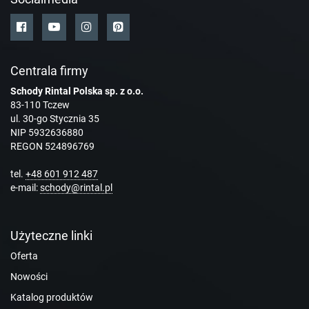
Centrala firmy
Schody Rintal Polska sp. z o.o.
83-110 Tczew
ul. 30-go Stycznia 35
NIP 5932636880
REGON 524896769
tel.
+48 601 912 487
e-mail:
schody@rintal.pl
Użyteczne linki
Oferta
Nowości
Katalog produktów