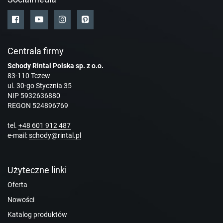
Centrala firmy
Schody Rintal Polska sp. z o.o.
83-110 Tczew
ul. 30-go Stycznia 35
NIP 5932636880
REGON 524896769
tel.
+48 601 912 487
e-mail:
schody@rintal.pl
Użyteczne linki
Oferta
Nowości
Katalog produktów