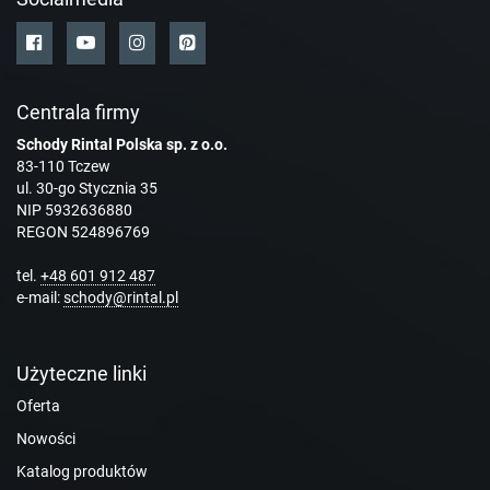
Centrala firmy
Schody Rintal Polska sp. z o.o.
83-110 Tczew
ul. 30-go Stycznia 35
NIP 5932636880
REGON 524896769
tel.
+48 601 912 487
e-mail:
schody@rintal.pl
Użyteczne linki
Oferta
Nowości
Katalog produktów