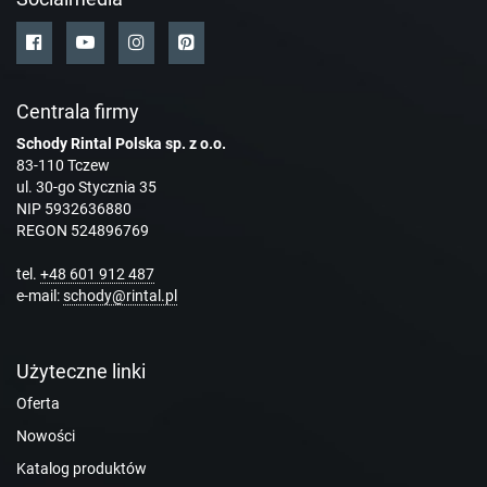
Centrala firmy
Schody Rintal Polska sp. z o.o.
83-110 Tczew
ul. 30-go Stycznia 35
NIP 5932636880
REGON 524896769
tel.
+48 601 912 487
e-mail:
schody@rintal.pl
Użyteczne linki
Oferta
Nowości
Katalog produktów