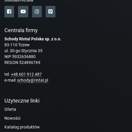
Centrala firmy
Schody Rintal Polska sp. z o.o.
83-110 Tczew
ul. 30-go Stycznia 35
NIP 5932636880
REGON 524896769
tel.
+48 601 912 487
e-mail:
schody@rintal.pl
Użyteczne linki
Oferta
Nowości
Katalog produktów