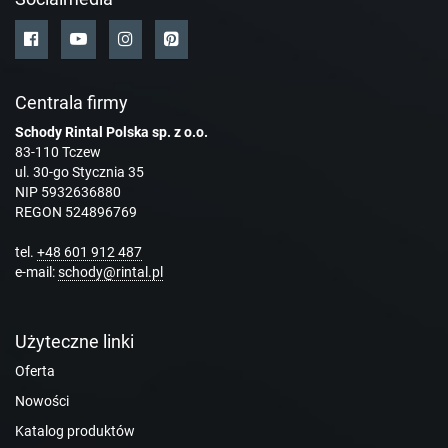
Centrala firmy
Schody Rintal Polska sp. z o.o.
83-110 Tczew
ul. 30-go Stycznia 35
NIP 5932636880
REGON 524896769
tel.
+48 601 912 487
e-mail:
schody@rintal.pl
Użyteczne linki
Oferta
Nowości
Katalog produktów